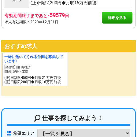
(正)日額7,200円◆月収16万円前後
-59579
有効期間終了まであと
日
詳細を見る
求人有効期限：2020年12月31日
おすすめ求人
一緒に働いてくれる仲間を募集して
います♪
[勤務地] 山口県近郊
[職種] 製造・工場
(正)日額9,450円◆月収21万円前後
(正)日額7,200円◆月収16万円前後
仕事を探してみよう！
希望エリア