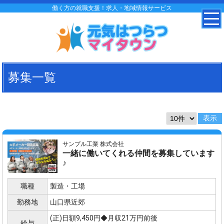
働く方の就職支援！求人・地域情報サービス
募集一覧
サンプル工業 株式会社
一緒に働いてくれる仲間を募集しています
♪
職種
製造・工場
勤務地
山口県近郊
(正)日額9,450円◆月収21万円前後
給与