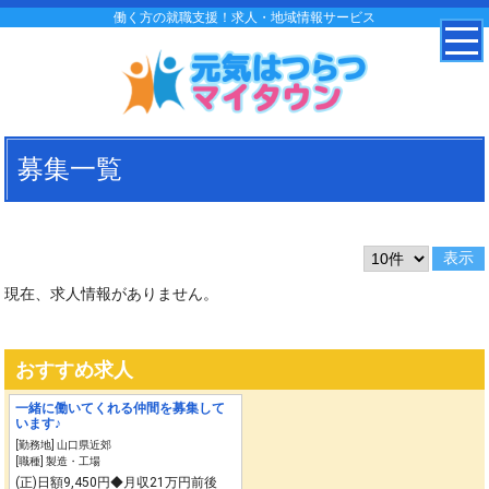
働く方の就職支援！求人・地域情報サービス
募集一覧
現在、求人情報がありません。
おすすめ求人
一緒に働いてくれる仲間を募集して
います♪
[勤務地] 山口県近郊
[職種] 製造・工場
(正)日額9,450円◆月収21万円前後